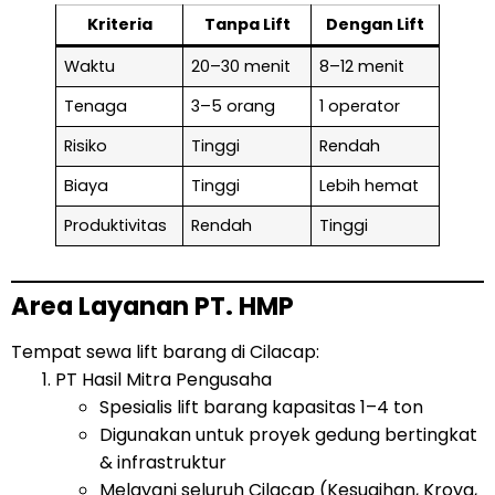
Kriteria
Tanpa Lift
Dengan Lift
Waktu
20–30 menit
8–12 menit
Tenaga
3–5 orang
1 operator
Risiko
Tinggi
Rendah
Biaya
Tinggi
Lebih hemat
Produktivitas
Rendah
Tinggi
Area Layanan PT. HMP
Tempat sewa lift barang di Cilacap:
PT Hasil Mitra Pengusaha
Spesialis lift barang kapasitas 1–4 ton
Digunakan untuk proyek gedung bertingkat
& infrastruktur
Melayani seluruh Cilacap (Kesugihan, Kroya,