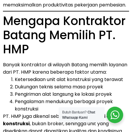
memaksimalkan produktivitas pekerjaan pembesian.
Mengapa Kontraktor
Batang Memilih PT.
HMP
Banyak kontraktor di wilayah Batang memilih layanan
dari PT. HMP karena beberapa faktor utama:
Ketersediaan unit alat konstruksi yang terawat
Dukungan teknis selama masa proyek
Pengiriman alat langsung ke lokasi proyek
Pengalaman mendukung berbagai proyek
konstruksi
Butuh Bantuan?
Chat
PT. HMP juga dikenal sebagai
supplier resmi alat
Whatsapp Kami
konstruksi
, bukan broker, sehingga unit yang
disediakan dapat dipastikan kualitas dan kondisinya.