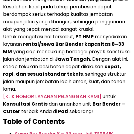
Kesalahan kecil pada tahap pembesian dapat
berdampak serius terhadap kualitas jembatan
maupun jalan yang dibangun, sehingga penggunaan
alat yang tepat menjadi sangat krusial.
Untuk mengatasi hal tersebut,
PT HMP
menyediakan
layanan
rental/sewa Bar Bender kapasitas 8–33
MM
yang siap mendukung berbagai proyek konstruksi
jalan dan jembatan di
Jawa Tengah
. Dengan alat ini,
setiap tekukan besi beton dapat dilakukan
cepat,
rapi, dan sesuai standar teknis
, sehingga struktur
jalan maupun jembatan lebih aman, kuat, dan tahan
lama.
[KLIK NOMOR LAYANAN PELANGGAN KAMI]
untuk
Konsultasi Gratis
dan amankan unit
Bar Bender
–
Cutter
terbaik Anda di
Pati
sekarang!
Table of Contents
Sewa Bar Bender 8 – 33 mm Unit TERBAIK.