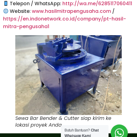
Telepon / WhatsApp:
http://wa.me/6285117060411
Website:
www.hasilmitrapengusaha.com
/
https://en.indonetwork.co.id/company/pt-hasil-
mitra-pengusaha1
Sewa Bar Bender & Cutter siap kirim ke
lokasi proyek Anda
Butuh Bantuan?
Chat
Whatsapp Kami