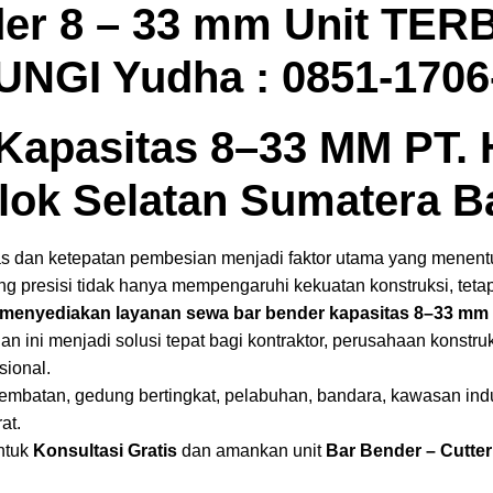
er 8 – 33 mm Unit TERB
NGI Yudha : 0851-1706
Kapasitas 8–33 MM PT.
olok Selatan Sumatera B
tas dan ketepatan pembesian menjadi faktor utama yang menent
presisi tidak hanya mempengaruhi kekuatan konstruksi, tetapi
menyediakan layanan sewa bar bender kapasitas 8–33 mm 
nan ini menjadi solusi tepat bagi kontraktor, perusahaan konst
ional.
embatan, gedung bertingkat, pelabuhan, bandara, kawasan indus
at.
ntuk
Konsultasi Gratis
dan amankan unit
Bar Bender
– Cutter