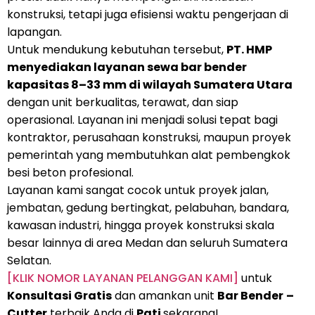
konstruksi, tetapi juga efisiensi waktu pengerjaan di
lapangan.
Untuk mendukung kebutuhan tersebut,
PT. HMP
menyediakan layanan sewa bar bender
kapasitas 8–33 mm di wilayah Sumatera Utara
dengan unit berkualitas, terawat, dan siap
operasional. Layanan ini menjadi solusi tepat bagi
kontraktor, perusahaan konstruksi, maupun proyek
pemerintah yang membutuhkan alat pembengkok
besi beton profesional.
Layanan kami sangat cocok untuk proyek jalan,
jembatan, gedung bertingkat, pelabuhan, bandara,
kawasan industri, hingga proyek konstruksi skala
besar lainnya di area Medan dan seluruh Sumatera
Selatan.
[KLIK NOMOR LAYANAN PELANGGAN KAMI]
untuk
Konsultasi Gratis
dan amankan unit
Bar Bender
–
Cutter
terbaik Anda di
Pati
sekarang!